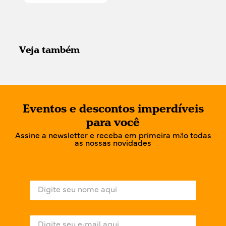
Veja também
Eventos e descontos imperdíveis
para você
Assine a newsletter e receba em primeira mão todas
as nossas novidades
N
o
m
e
E
*