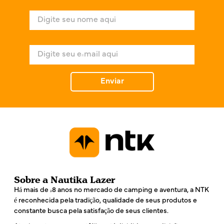
N
o
m
e
E
*
-
m
a
Enviar
i
l
*
Sobre a Nautika Lazer
Há mais de 48 anos no mercado de camping e aventura, a NTK
é reconhecida pela tradição, qualidade de seus produtos e
constante busca pela satisfação de seus clientes.