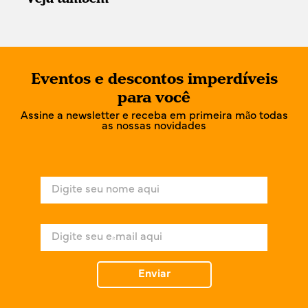
Eventos e descontos imperdíveis
para você
Assine a newsletter e receba em primeira mão todas
as nossas novidades
N
o
m
e
E
*
-
m
a
Enviar
i
l