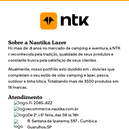
*
Sobre a Nautika Lazer
Há mais de 48 anos no mercado de camping e aventura, a NTK
é reconhecida pela tradição, qualidade de seus produtos e
constante busca pela satisfação de seus clientes.
Atualmente, nosso portfólio está dividido em 4 divisões que
completam o seu estilo de vida: camping e lazer, pesca,
outdoor e linha tática. Totalizando mais de 3500 produtos em
18 marcas!
Atendimento
(11) 2085-4622
ecommerce@nautika.com.br
De 2ª à 6ª feira, das 08 às 18h
R. Santana de Ipanema, 597 - Cumbica
Guarulhos/SP