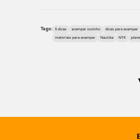
Tags:
5 dicas
acampar sozinho
dicas para acampar
materiais para acampar
Nautika
NTK
plan
E