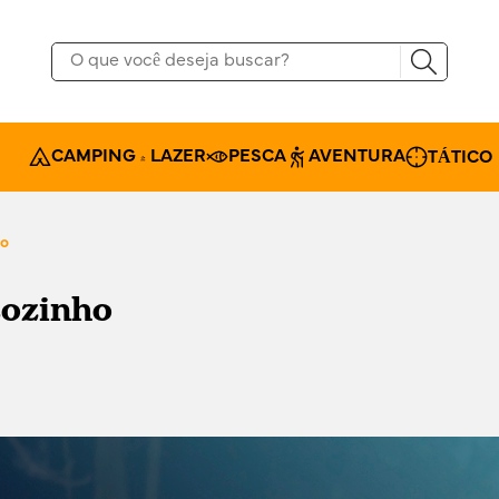
CAMPING & LAZER
PESCA
AVENTURA
TÁTICO
ho
sozinho