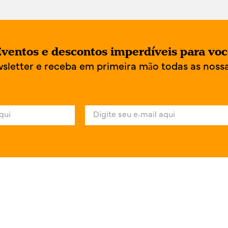
ventos e descontos imperdíveis para vo
wsletter e receba em primeira mão todas as noss
E
-
m
a
i
l
*