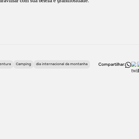
ravilhar com sua beleza e grandiosidade.
entura
Camping
dia internacional da montanha
Compartilhar: