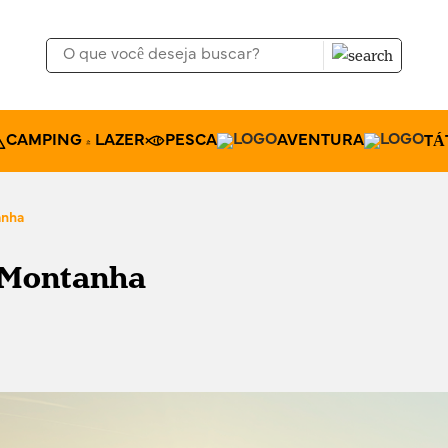
CAMPING & LAZER
PESCA
AVENTURA
TÁ
anha
a Montanha