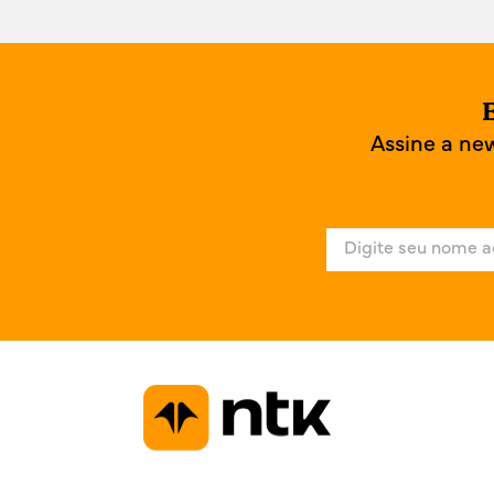
E
Assine a ne
N
o
m
e
*