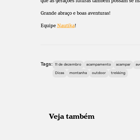
que as gerações futuras também possam se ma
Grande abraço e boas aventuras!
Equipe
Nautika
!
Tags:
11 de dezembro
acampamento
acampar
av
Dicas
montanha
outdoor
trekking
Veja também