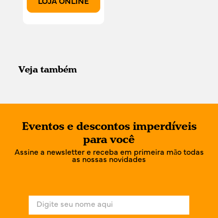
LOJA ONLINE
Veja também
Eventos e descontos imperdíveis
para você
Assine a newsletter e receba em primeira mão todas
as nossas novidades
N
o
m