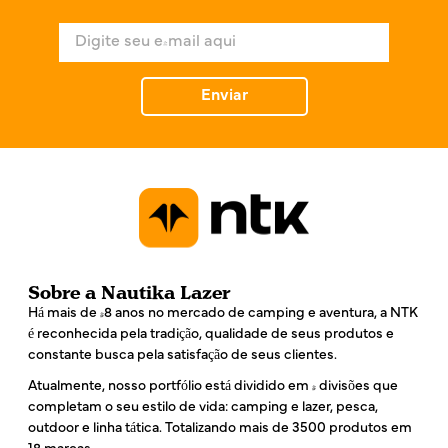
e
E
*
-
m
a
Enviar
i
l
*
Sobre a Nautika Lazer
Há mais de 48 anos no mercado de camping e aventura, a NTK
é reconhecida pela tradição, qualidade de seus produtos e
constante busca pela satisfação de seus clientes.
Atualmente, nosso portfólio está dividido em 4 divisões que
completam o seu estilo de vida: camping e lazer, pesca,
outdoor e linha tática. Totalizando mais de 3500 produtos em