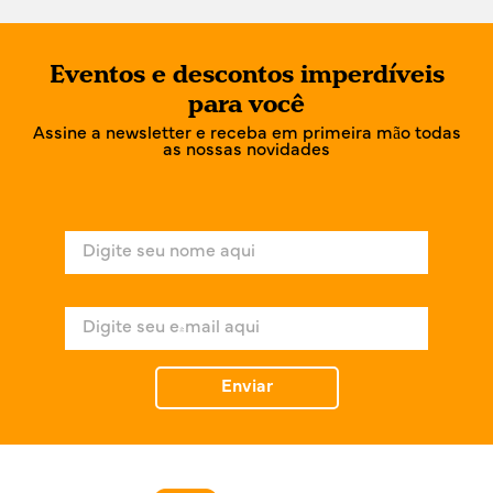
Eventos e descontos imperdíveis
para você
Assine a newsletter e receba em primeira mão todas
as nossas novidades
N
o
m
e
E
*
-
m
a
Enviar
i
l
*