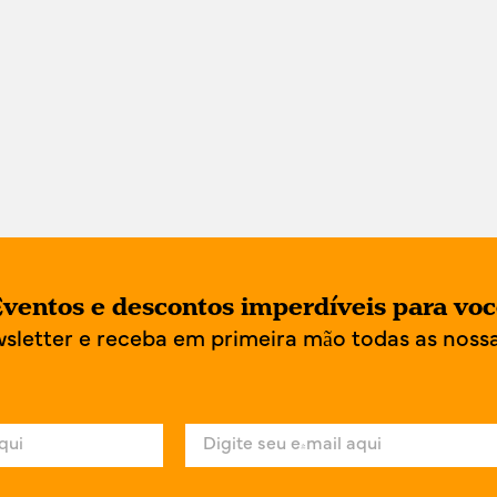
ventos e descontos imperdíveis para vo
wsletter e receba em primeira mão todas as noss
E
-
m
a