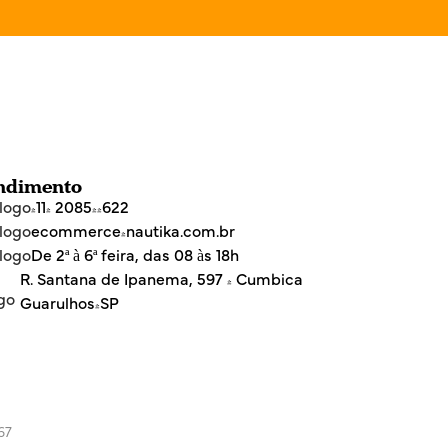
ndimento
(11) 2085-4622
ecommerce@nautika.com.br
De 2ª à 6ª feira, das 08 às 18h
R. Santana de Ipanema, 597 - Cumbica
Guarulhos/SP
67