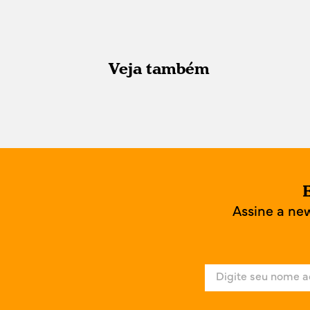
Veja também
E
Assine a ne
N
o
m
e