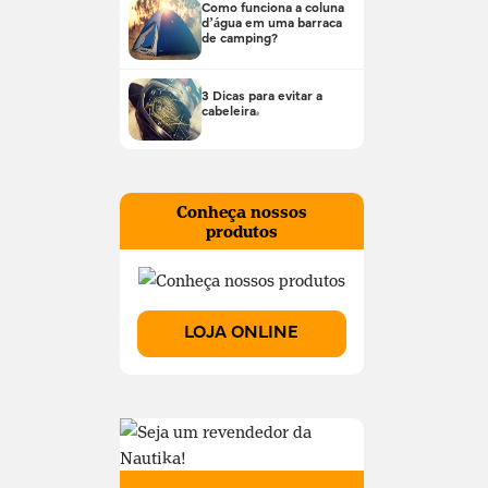
Como funciona a coluna
d’água em uma barraca
de camping?
3 Dicas para evitar a
cabeleira!
Conheça nossos
produtos
LOJA ONLINE