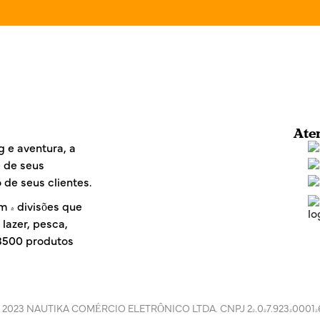
i
l
*
Ate
 e aventura, a
e de seus
 de seus clientes.
m 4 divisões que
lazer, pesca,
 3500 produtos
 2023 NAUTIKA COMÉRCIO ELETRÔNICO LTDA. CNPJ 24.047.923/0001-