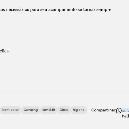
tos necessários para seu acampamento se tornar sempre
lles.
bem-estar
Camping
covid-19
Dicas
higiene
Compartilhar: