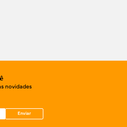
cê
as novidades
Enviar