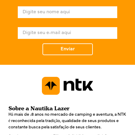
N
o
m
e
E
*
-
m
a
Enviar
i
l
*
Sobre a Nautika Lazer
Há mais de 48 anos no mercado de camping e aventura, a NTK
é reconhecida pela tradição, qualidade de seus produtos e
constante busca pela satisfação de seus clientes.