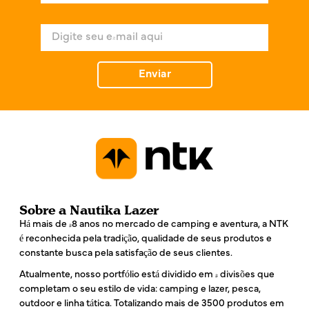
m
e
E
*
-
m
a
Enviar
i
l
*
Sobre a Nautika Lazer
Há mais de 48 anos no mercado de camping e aventura, a NTK
é reconhecida pela tradição, qualidade de seus produtos e
constante busca pela satisfação de seus clientes.
Atualmente, nosso portfólio está dividido em 4 divisões que
completam o seu estilo de vida: camping e lazer, pesca,
outdoor e linha tática. Totalizando mais de 3500 produtos em