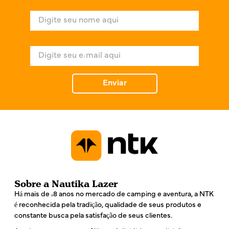
N
o
m
e
E
*
-
m
a
Enviar
i
l
*
Sobre a Nautika Lazer
Há mais de 48 anos no mercado de camping e aventura, a NTK
é reconhecida pela tradição, qualidade de seus produtos e
constante busca pela satisfação de seus clientes.