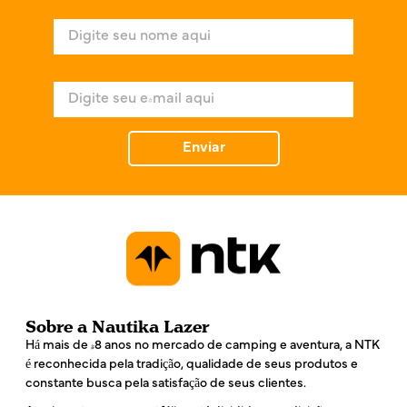
N
o
m
e
E
*
-
m
a
Enviar
i
l
*
Sobre a Nautika Lazer
Há mais de 48 anos no mercado de camping e aventura, a NTK
é reconhecida pela tradição, qualidade de seus produtos e
constante busca pela satisfação de seus clientes.