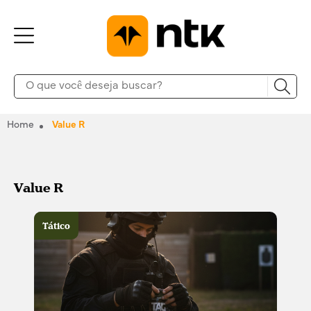
Home
Value R
Value R
Tático