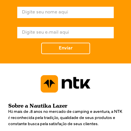
N
o
m
e
E
*
-
m
a
Enviar
i
l
*
Sobre a Nautika Lazer
Há mais de 48 anos no mercado de camping e aventura, a NTK
é reconhecida pela tradição, qualidade de seus produtos e
constante busca pela satisfação de seus clientes.