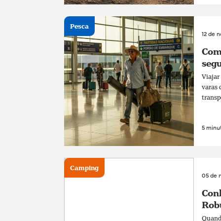
Pesca
12 de 
Com
segu
Viajar
varas 
transp
5 minut
Camping
05 de 
Conh
Rob
Quando