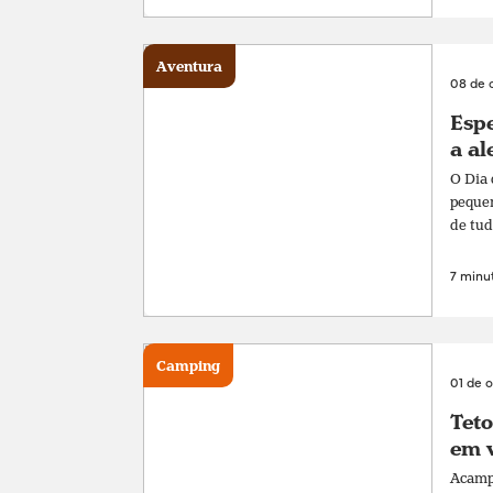
Aventura
08 de 
Espe
a al
O Dia 
pequen
de tud
7 minut
Camping
01 de 
Teto
em v
Acampa