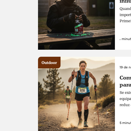
infl
Quando
import
Primei
4 minut
Outdoor
19 de 
Como
para
Se exi
equipa
reduz 
5 minut