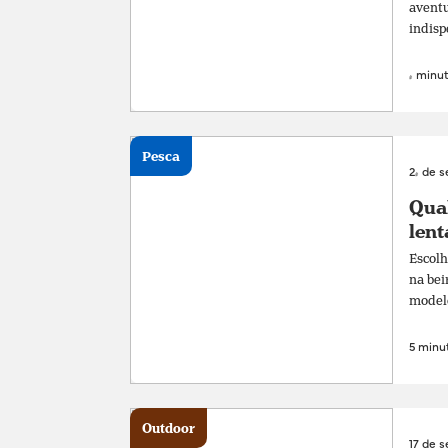
aventu
indisp
4 minut
Pesca
24 de 
Qual
lent
Escolh
na bei
modelos
5 minut
Outdoor
17 de 