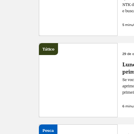
NTK de
e busc
5 minut
Tático
29 de 
Lune
prim
Se voc
aprimo
primei
6 minut
Pesca