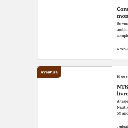
Com
mon
Se voc
ambien
comple
6 minut
Aventura
10 de 
NTK 
livr
A traj
Nautik
50 ano
4 minut