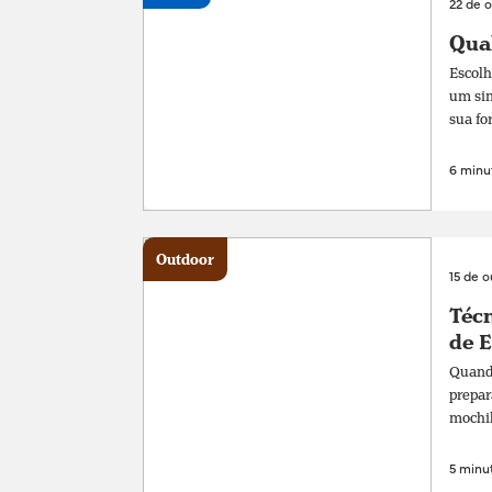
22 de 
Qual
Escolh
um sim
sua fo
6 minut
Outdoor
15 de 
Técn
de 
Quando
prepar
mochil
5 minut