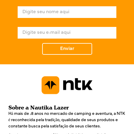
N
o
m
e
E
*
-
m
a
Enviar
i
l
*
Sobre a Nautika Lazer
Há mais de 48 anos no mercado de camping e aventura, a NTK
é reconhecida pela tradição, qualidade de seus produtos e
constante busca pela satisfação de seus clientes.