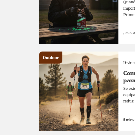
Quando
import
Primei
4 minut
Outdoor
19 de 
Como
para
Se exi
equipa
reduz 
5 minut