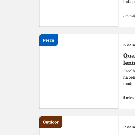
indisp
4 minut
Pesca
24 de 
Qual
lent
Escolh
na bei
modelos
5 minut
Outdoor
17 de 