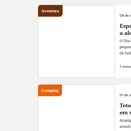
Aventura
08 de 
Espe
a al
O Dia 
pequen
de tud
7 minut
Camping
01 de 
Teto
em v
Acampa
aventu