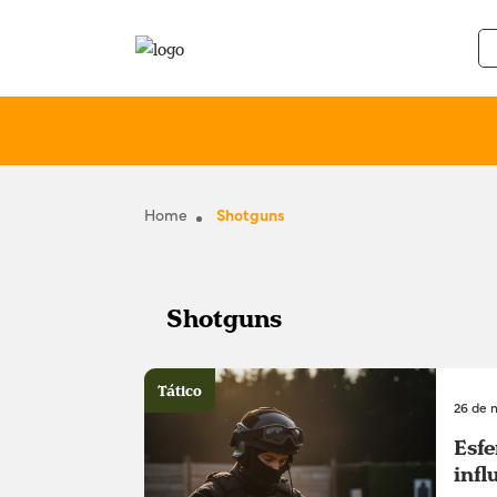
Home
Shotguns
Shotguns
Tático
26 de 
Esfe
infl