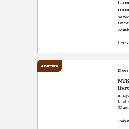
Com
mon
Se voc
ambien
comple
6 minut
Aventura
10 de 
NTK 
livr
A traj
Nautik
50 ano
4 minut