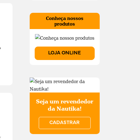
Conheça nossos
produtos
o
LOJA ONLINE
Seja um revendedor
da Nautika!
CADASTRAR
r