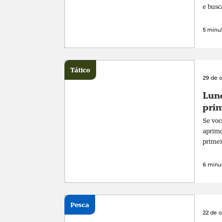
e busc
5 minut
Tático
29 de 
Lune
prim
Se voc
aprimo
primei
6 minut
Pesca
22 de 