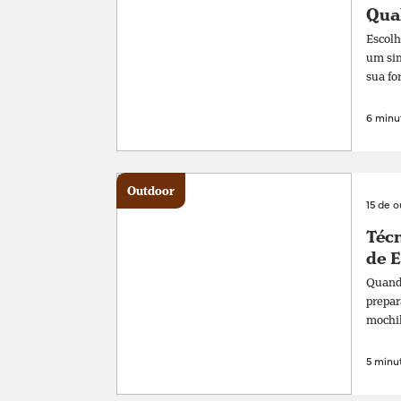
Qual
Escolh
um sim
sua fo
6 minut
Outdoor
15 de 
Técn
de 
Quando
prepar
mochil
5 minut