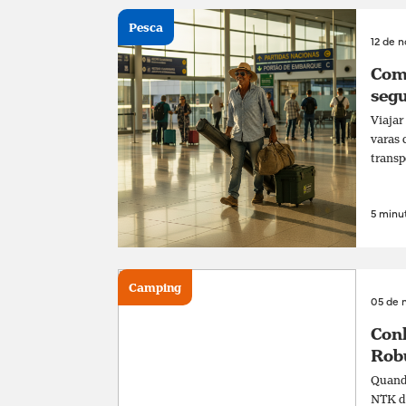
Pesca
12 de 
Com
segu
Viajar
varas 
transp
5 minut
Camping
05 de 
Conh
Rob
Quando
NTK de