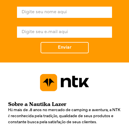
N
o
m
e
E
*
-
m
a
Enviar
i
l
*
Sobre a Nautika Lazer
Há mais de 48 anos no mercado de camping e aventura, a NTK
é reconhecida pela tradição, qualidade de seus produtos e
constante busca pela satisfação de seus clientes.