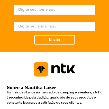
N
o
m
e
E
*
-
m
a
Enviar
i
l
*
Sobre a Nautika Lazer
Há mais de 48 anos no mercado de camping e aventura, a NTK
é reconhecida pela tradição, qualidade de seus produtos e
constante busca pela satisfação de seus clientes.