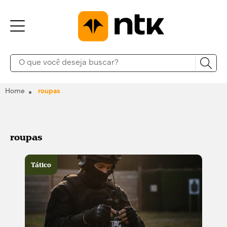
Home
roupas
roupas
Tático