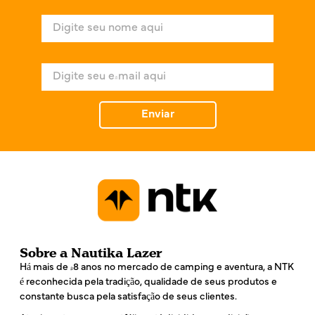
N
o
m
e
E
*
-
m
a
Enviar
i
l
*
Sobre a Nautika Lazer
Há mais de 48 anos no mercado de camping e aventura, a NTK
é reconhecida pela tradição, qualidade de seus produtos e
constante busca pela satisfação de seus clientes.