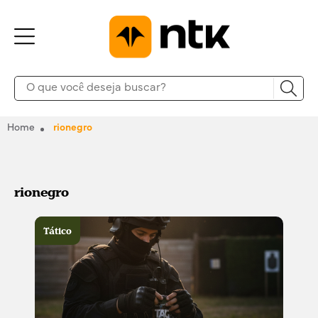
Home
rionegro
rionegro
Tático