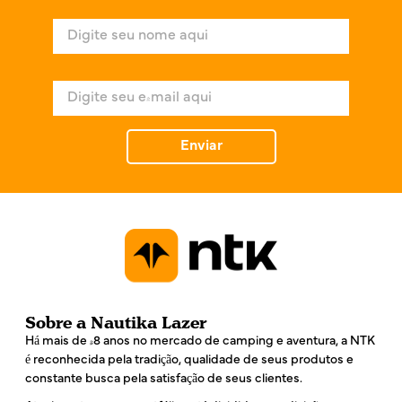
N
o
m
e
E
*
-
m
a
Enviar
i
l
*
Sobre a Nautika Lazer
Há mais de 48 anos no mercado de camping e aventura, a NTK
é reconhecida pela tradição, qualidade de seus produtos e
constante busca pela satisfação de seus clientes.