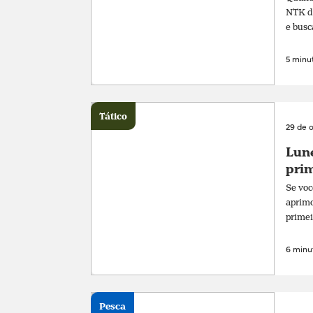
NTK de
e busc
5 minut
Tático
29 de 
Lune
prim
Se voc
aprimo
primei
6 minut
Pesca