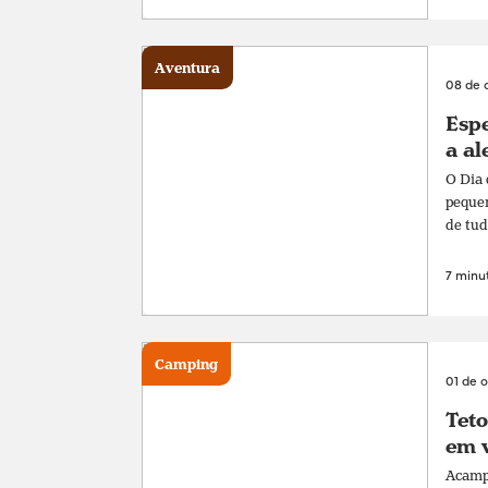
Aventura
08 de 
Espe
a al
O Dia 
pequen
de tud
7 minut
Camping
01 de 
Teto
em v
Acampa