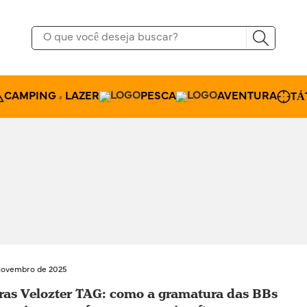
CAMPING & LAZER
PESCA
AVENTURA
TÁ
novembro de 2025
ras Velozter TAG: como a gramatura das BBs