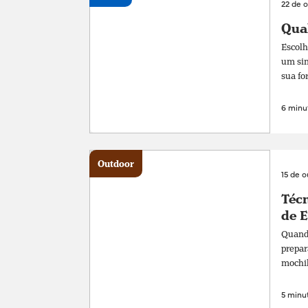
22 de 
Qual
Escolh
um sim
sua fo
6 minut
Outdoor
15 de 
Técn
de 
Quando
prepar
mochil
5 minut