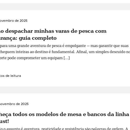
novembro de 2025
o despachar minhas varas de pesca com
rança: guia completo
 para uma grande aventura de pesca é empolgante — mas garantir que suas
cheguem inteiras ao destino é fundamental. Afinal, um simples descuido n
orte pode comprometer um equipam [...]
os de leitura
novembro de 2025
eça todos os modelos de mesa e bancos da linha
ust!
 o assunto é aventura, praticidade e resistência são palavras de ordem. A