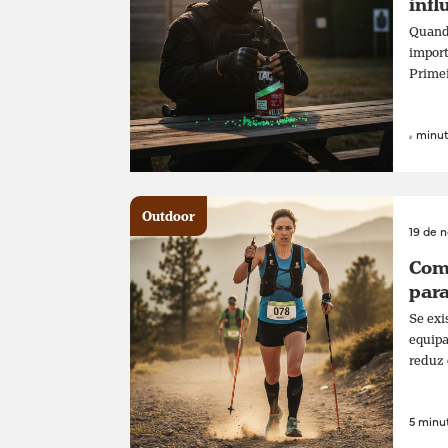
infl
Quando
import
Primei
4 minut
Outdoor
19 de 
Como
para
Se exi
equipa
reduz 
5 minut