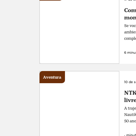
Com
mon
Se voc
ambien
comple
6 minut
Aventura
10 de 
NTK 
livr
A traj
Nautik
50 ano
4 minut