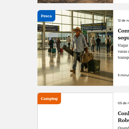
Pesca
12 de 
Com
segu
Viajar
varas 
transp
5 minut
Camping
05 de 
Conh
Rob
Quando