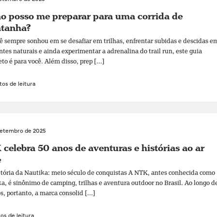
o posso me preparar para uma corrida de
tanha?
ê sempre sonhou em se desafiar em trilhas, enfrentar subidas e descidas e
tes naturais e ainda experimentar a adrenalina do trail run, este guia
to é para você. Além disso, prep [...]
os de leitura
setembro de 2025
celebra 50 anos de aventuras e histórias ao ar
e
etória da Nautika: meio século de conquistas A NTK, antes conhecida como
a, é sinônimo de camping, trilhas e aventura outdoor no Brasil. Ao longo d
s, portanto, a marca consolid [...]
os de leitura