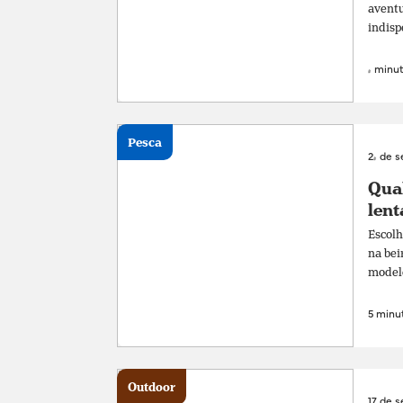
aventu
indisp
4 minut
Pesca
24 de 
Qual
lent
Escolh
na bei
modelos
5 minut
Outdoor
17 de 