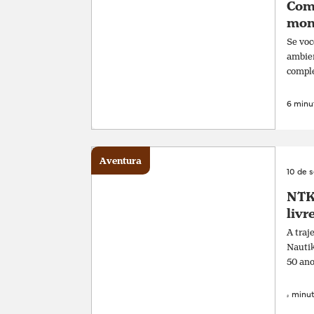
Com
mon
Se voc
ambien
comple
6 minut
Aventura
10 de 
NTK 
livr
A traj
Nautik
50 ano
4 minut