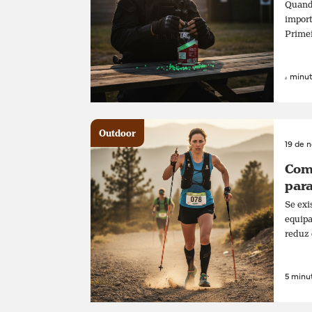
Quando
import
Primei
4 minut
Outdoor
19 de 
Como
para
Se exi
equipa
reduz 
5 minut