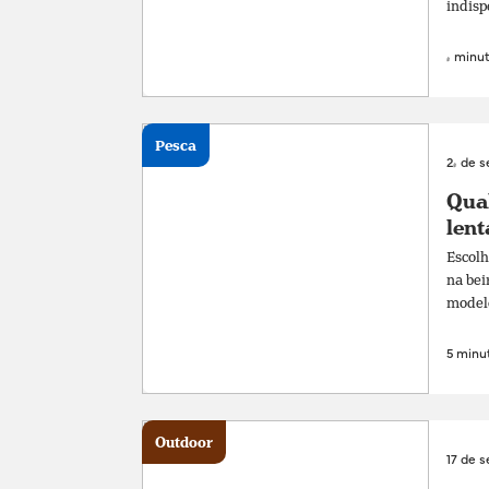
indisp
4 minut
Pesca
24 de 
Qual
lent
Escolh
na bei
modelos
5 minut
Outdoor
17 de 