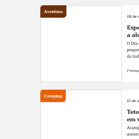
Aventura
08 de 
Espe
a al
O Dia 
pequen
de tud
7 minut
Camping
01 de 
Teto
em v
Acampa
aventu