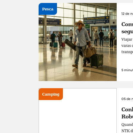
Pesca
12 de 
Com
segu
Viajar
varas 
transp
5 minut
Camping
05 de 
Conh
Rob
Quando
NTK de