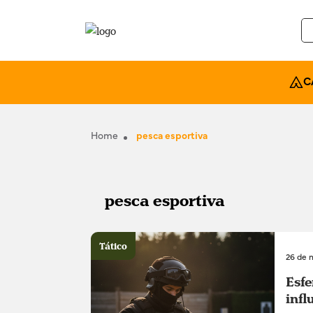
C
Home
pesca esportiva
pesca esportiva
Tático
26 de 
Esfe
infl