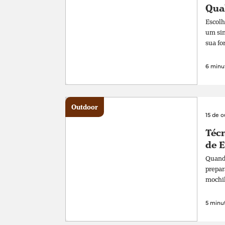
Qual
Escolh
um sim
sua fo
6 minut
Outdoor
15 de 
Técn
de 
Quando
prepar
mochil
5 minut