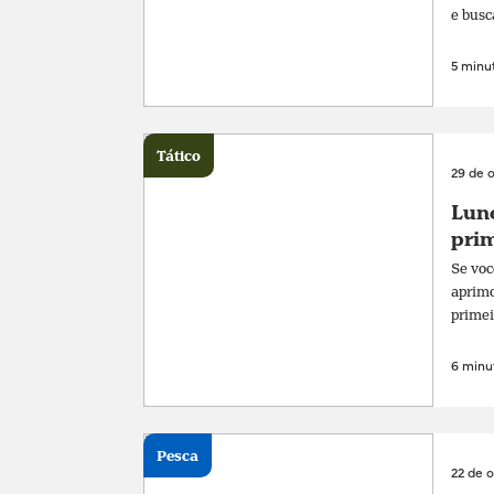
e busc
5 minut
Tático
29 de 
Lune
prim
Se voc
aprimo
primei
6 minut
Pesca
22 de 