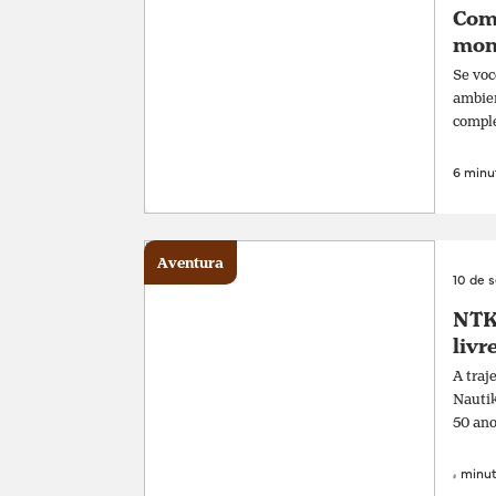
Com
mon
Se voc
ambien
comple
6 minut
Aventura
10 de 
NTK 
livr
A traj
Nautik
50 ano
4 minut