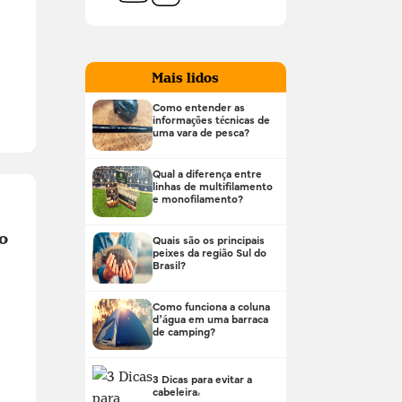
Mais lidos
Como entender as
informações técnicas de
uma vara de pesca?
Qual a diferença entre
linhas de multifilamento
e monofilamento?
o
Quais são os principais
peixes da região Sul do
Brasil?
Como funciona a coluna
d’água em uma barraca
de camping?
3 Dicas para evitar a
cabeleira!