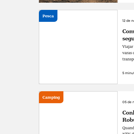
Pesca
12 de 
Com
segu
Viajar
varas 
transp
5 minut
Camping
05 de 
Conh
Rob
Quando