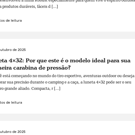
senvolveu a linha Robust especialmente para quem vive o espírito outdoo
a produtos duráveis, fáceis d [...]
os de leitura
outubro de 2025
ta 4×32: Por que este é o modelo ideal para sua
eira carabina de pressão?
ê está começando no mundo do tiro esportivo, aventuras outdoor ou deseja
rar sua precisão durante o camping e a caça, a luneta 4×32 pode ser o seu
ro grande aliado. Compacta, r [...]
os de leitura
outubro de 2025