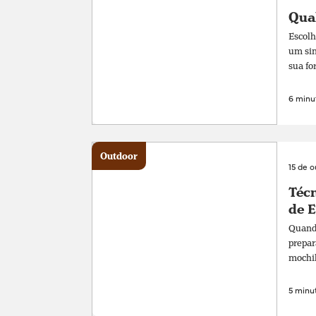
Qual
Escolh
um sim
sua fo
6 minut
Outdoor
15 de 
Técn
de 
Quando
prepar
mochil
5 minut