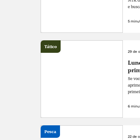
NTK de
e busc
5 minut
Tático
29 de 
Lune
prim
Se voc
aprimo
primei
6 minut
Pesca
22 de 