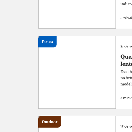
indisp
4 minut
Pesca
24 de 
Qual
lent
Escolh
na bei
modelos
5 minut
Outdoor
17 de 