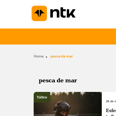
Home
pesca de mar
pesca de mar
Tático
26 de 
Esfe