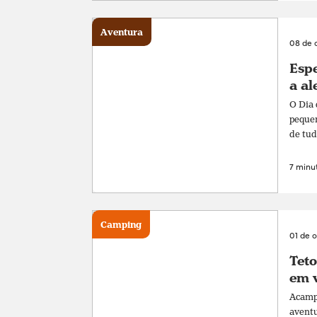
Aventura
08 de 
Espe
a al
O Dia 
pequen
de tud
7 minut
Camping
01 de 
Teto
em v
Acampa
aventu