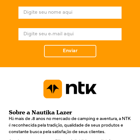
N
o
m
e
E
*
-
m
a
Enviar
i
l
*
Sobre a Nautika Lazer
Há mais de 48 anos no mercado de camping e aventura, a NTK
é reconhecida pela tradição, qualidade de seus produtos e
constante busca pela satisfação de seus clientes.