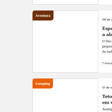
Aventura
08 de 
Espe
a al
O Dia 
pequen
de tud
7 minut
Camping
01 de 
Teto
em v
Acampa