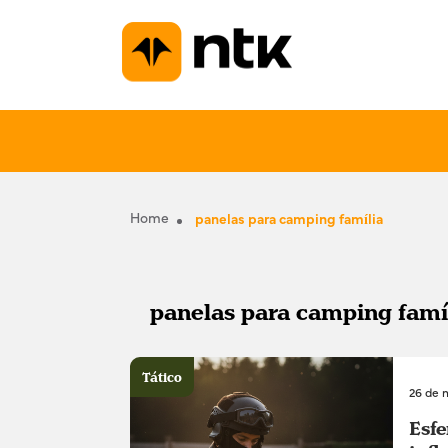
Home
panelas para camping família
panelas para camping famí
Tático
26 de 
Esfe