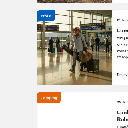
Pesca
12 de 
Com
segu
Viajar
varas 
transp
5 minut
Camping
05 de 
Conh
Rob
Quando