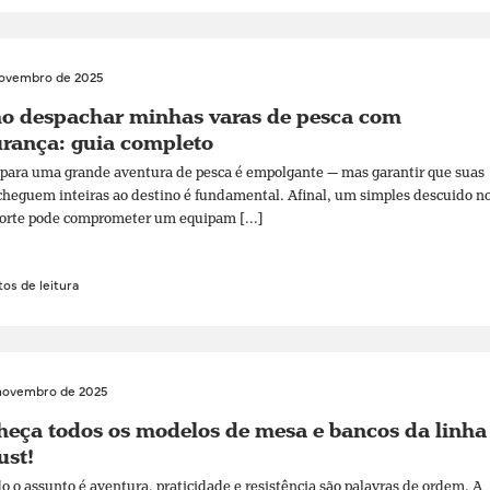
novembro de 2025
o despachar minhas varas de pesca com
rança: guia completo
 para uma grande aventura de pesca é empolgante — mas garantir que suas
cheguem inteiras ao destino é fundamental. Afinal, um simples descuido n
orte pode comprometer um equipam [...]
os de leitura
novembro de 2025
eça todos os modelos de mesa e bancos da linha
ust!
 o assunto é aventura, praticidade e resistência são palavras de ordem. A