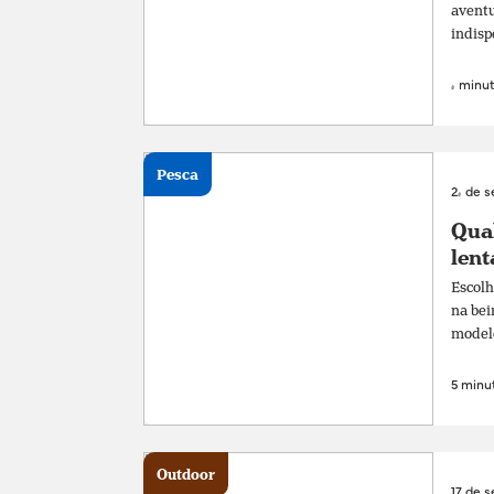
aventu
indisp
4 minut
Pesca
24 de 
Qual
lent
Escolh
na bei
modelos
5 minut
Outdoor
17 de 