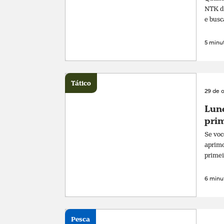
NTK de
e busc
5 minut
Tático
29 de 
Lune
prim
Se voc
aprimo
primei
6 minut
Pesca