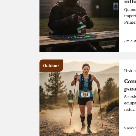
infl
Quando
import
Primei
4 minut
Outdoor
19 de 
Como
para
Se exi
equipa
reduz 
5 minut