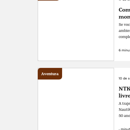
Com
mon
Se voc
ambien
comple
6 minut
Aventura
10 de 
NTK 
livr
A traj
Nautik
50 ano
4 minut