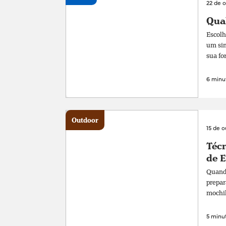
22 de 
Qual
Escolh
um sim
sua fo
6 minut
Outdoor
15 de 
Técn
de 
Quando
prepar
mochil
5 minut