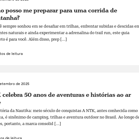
o posso me preparar para uma corrida de
tanha?
ê sempre sonhou em se desafiar em trilhas, enfrentar subidas e descidas e
tes naturais e ainda experimentar a adrenalina do trail run, este guia
to é para você. Além disso, prep [...]
os de leitura
setembro de 2025
celebra 50 anos de aventuras e histórias ao ar
e
etória da Nautika: meio século de conquistas A NTK, antes conhecida como
a, é sinônimo de camping, trilhas e aventura outdoor no Brasil. Ao longo d
s, portanto, a marca consolid [...]
os de leitura