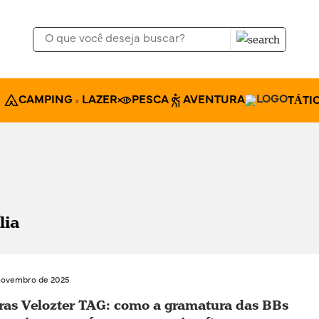
CAMPING & LAZER
PESCA
AVENTURA
TÁTI
lia
novembro de 2025
ras Velozter TAG: como a gramatura das BBs