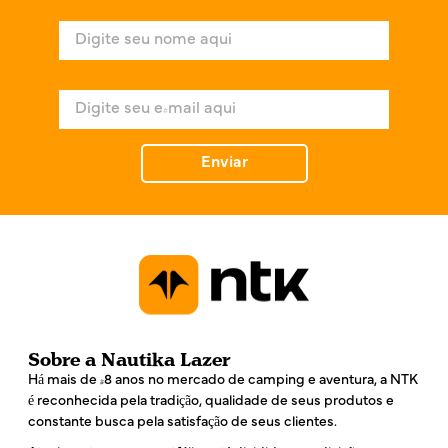
N
o
m
e
E
*
-
m
a
Enviar
i
l
*
Sobre a Nautika Lazer
Há mais de 48 anos no mercado de camping e aventura, a NTK
é reconhecida pela tradição, qualidade de seus produtos e
constante busca pela satisfação de seus clientes.