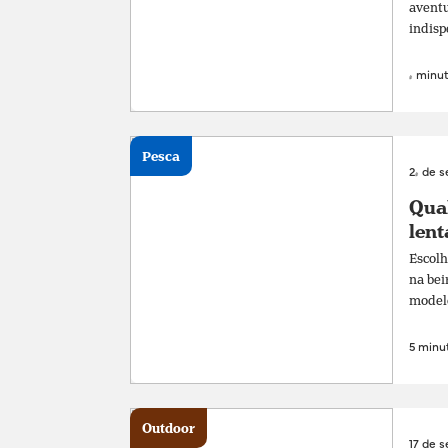
aventu
indisp
4 minut
Pesca
24 de 
Qual
lent
Escolh
na bei
modelos
5 minut
Outdoor
17 de 