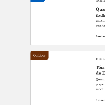
22 de 
Qual
Escolh
um sim
sua fo
6 minut
Outdoor
15 de 
Técn
de 
Quando
prepar
mochil
5 minut