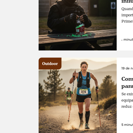
infl
Quando
import
Primei
4 minut
Outdoor
19 de 
Como
para
Se exi
equipa
reduz 
5 minut