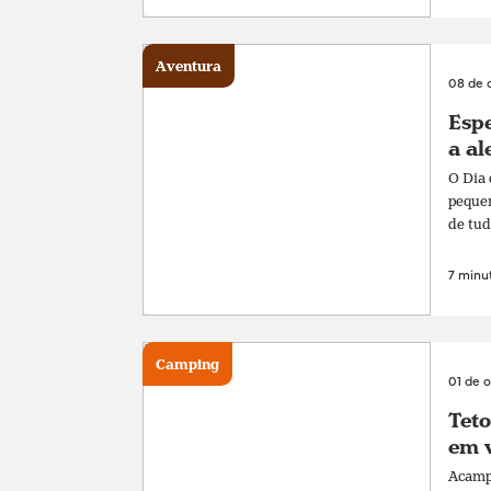
Aventura
08 de 
Espe
a al
O Dia 
pequen
de tud
7 minut
Camping
01 de 
Teto
em v
Acampa