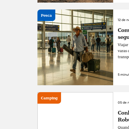
Pesca
12 de 
Com
segu
Viajar
varas 
transp
5 minut
Camping
05 de 
Conh
Rob
Quando