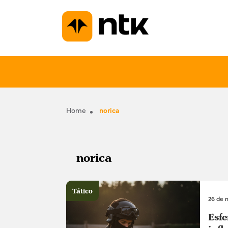
Home
norica
norica
Tático
26 de 
Esfe