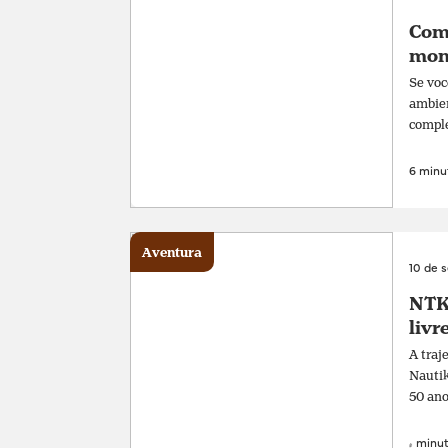
Com
mon
Se voc
ambien
comple
6 minut
Aventura
10 de 
NTK 
livr
A traj
Nautik
50 ano
4 minut