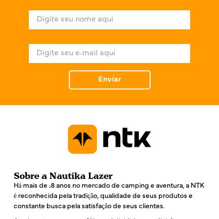
N
o
m
e
E
*
-
m
a
Enviar
i
l
*
Sobre a Nautika Lazer
Há mais de 48 anos no mercado de camping e aventura, a NTK
é reconhecida pela tradição, qualidade de seus produtos e
constante busca pela satisfação de seus clientes.