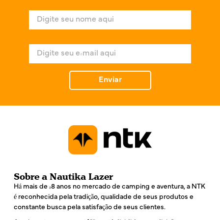
N
o
m
e
E
*
-
m
a
Enviar
i
l
*
Sobre a Nautika Lazer
Há mais de 48 anos no mercado de camping e aventura, a NTK
é reconhecida pela tradição, qualidade de seus produtos e
constante busca pela satisfação de seus clientes.