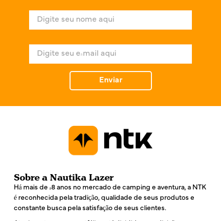
N
o
m
e
E
*
-
m
a
Enviar
i
l
*
Sobre a Nautika Lazer
Há mais de 48 anos no mercado de camping e aventura, a NTK
é reconhecida pela tradição, qualidade de seus produtos e
constante busca pela satisfação de seus clientes.