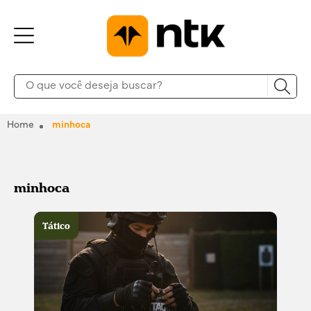
Home
minhoca
minhoca
Tático