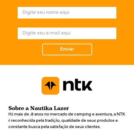
N
o
m
e
E
*
-
m
a
Enviar
i
l
*
Sobre a Nautika Lazer
Há mais de 48 anos no mercado de camping e aventura, a NTK
é reconhecida pela tradição, qualidade de seus produtos e
constante busca pela satisfação de seus clientes.