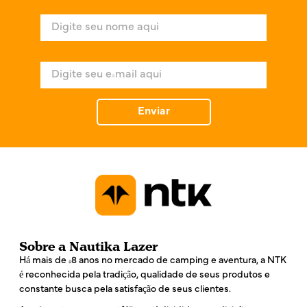
N
o
m
e
E
*
-
m
a
Enviar
i
l
*
Sobre a Nautika Lazer
Há mais de 48 anos no mercado de camping e aventura, a NTK
é reconhecida pela tradição, qualidade de seus produtos e
constante busca pela satisfação de seus clientes.