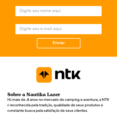
N
o
m
e
E
*
-
m
a
Enviar
i
l
*
Sobre a Nautika Lazer
Há mais de 48 anos no mercado de camping e aventura, a NTK
é reconhecida pela tradição, qualidade de seus produtos e
constante busca pela satisfação de seus clientes.