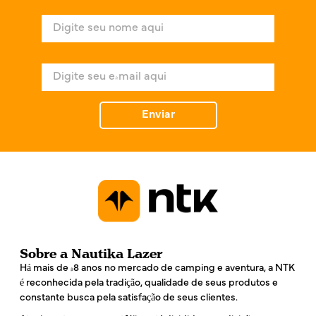
N
o
m
e
E
*
-
m
a
Enviar
i
l
*
Sobre a Nautika Lazer
Há mais de 48 anos no mercado de camping e aventura, a NTK
é reconhecida pela tradição, qualidade de seus produtos e
constante busca pela satisfação de seus clientes.