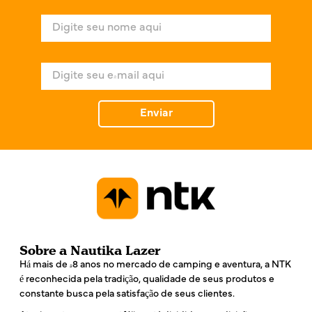
N
o
m
e
E
*
-
m
a
Enviar
i
l
*
Sobre a Nautika Lazer
Há mais de 48 anos no mercado de camping e aventura, a NTK
é reconhecida pela tradição, qualidade de seus produtos e
constante busca pela satisfação de seus clientes.