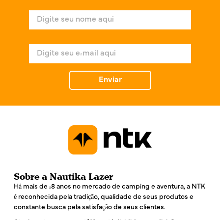
N
o
m
e
E
*
-
m
a
Enviar
i
l
*
Sobre a Nautika Lazer
Há mais de 48 anos no mercado de camping e aventura, a NTK
é reconhecida pela tradição, qualidade de seus produtos e
constante busca pela satisfação de seus clientes.