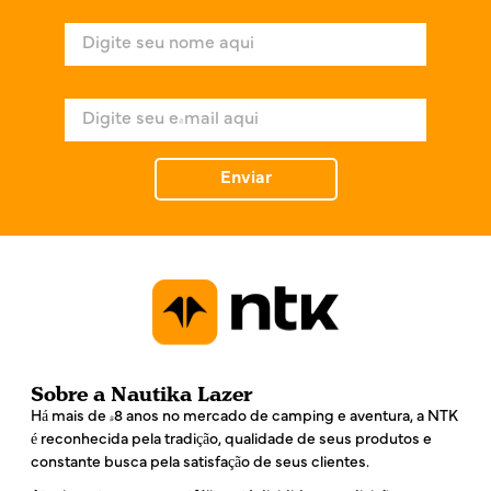
N
o
m
e
E
*
-
m
a
Enviar
i
l
*
Sobre a Nautika Lazer
Há mais de 48 anos no mercado de camping e aventura, a NTK
é reconhecida pela tradição, qualidade de seus produtos e
constante busca pela satisfação de seus clientes.