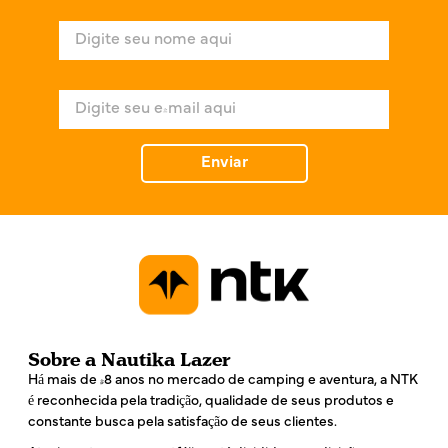
N
o
m
e
E
*
-
m
a
Enviar
i
l
*
Sobre a Nautika Lazer
Há mais de 48 anos no mercado de camping e aventura, a NTK
é reconhecida pela tradição, qualidade de seus produtos e
constante busca pela satisfação de seus clientes.