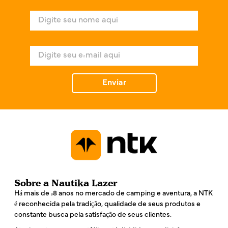
N
o
m
e
E
*
-
m
a
Enviar
i
l
*
Sobre a Nautika Lazer
Há mais de 48 anos no mercado de camping e aventura, a NTK
é reconhecida pela tradição, qualidade de seus produtos e
constante busca pela satisfação de seus clientes.