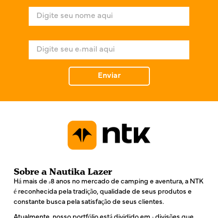
N
o
m
e
E
*
-
m
a
Enviar
i
l
*
Sobre a Nautika Lazer
Há mais de 48 anos no mercado de camping e aventura, a NTK
é reconhecida pela tradição, qualidade de seus produtos e
constante busca pela satisfação de seus clientes.
Atualmente, nosso portfólio está dividido em 4 divisões que