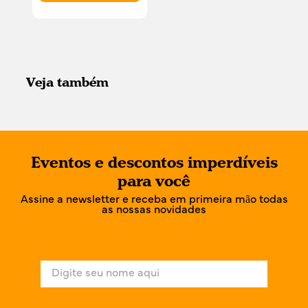
Veja também
Eventos e descontos imperdíveis
para você
Assine a newsletter e receba em primeira mão todas
as nossas novidades
N
o
m
e