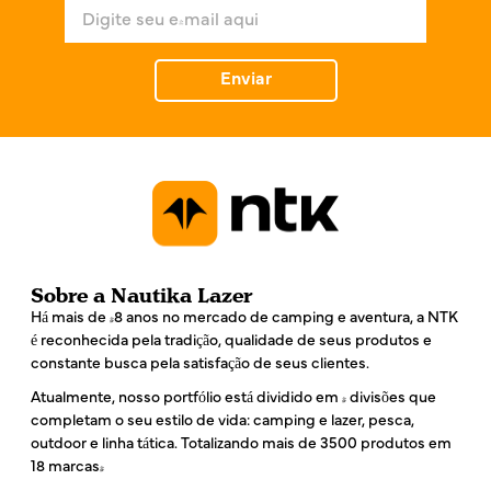
E
*
-
m
a
Enviar
i
l
*
Sobre a Nautika Lazer
Há mais de 48 anos no mercado de camping e aventura, a NTK
é reconhecida pela tradição, qualidade de seus produtos e
constante busca pela satisfação de seus clientes.
Atualmente, nosso portfólio está dividido em 4 divisões que
completam o seu estilo de vida: camping e lazer, pesca,
outdoor e linha tática. Totalizando mais de 3500 produtos em
18 marcas!