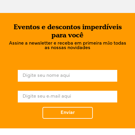
Eventos e descontos imperdíveis
para você
Assine a newsletter e receba em primeira mão todas
as nossas novidades
N
o
m
e
E
*
-
m
a
Enviar
i
l
*