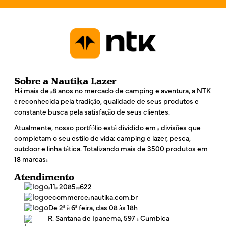
*
Sobre a Nautika Lazer
Há mais de 48 anos no mercado de camping e aventura, a NTK
é reconhecida pela tradição, qualidade de seus produtos e
constante busca pela satisfação de seus clientes.
Atualmente, nosso portfólio está dividido em 4 divisões que
completam o seu estilo de vida: camping e lazer, pesca,
outdoor e linha tática. Totalizando mais de 3500 produtos em
18 marcas!
Atendimento
(11) 2085-4622
ecommerce@nautika.com.br
De 2ª à 6ª feira, das 08 às 18h
R. Santana de Ipanema, 597 - Cumbica