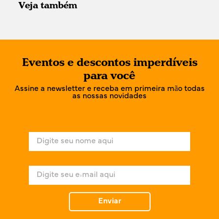
Veja também
Eventos e descontos imperdíveis
para você
Assine a newsletter e receba em primeira mão todas
as nossas novidades
N
o
m
e
E
*
-
m
a
Enviar
i
l