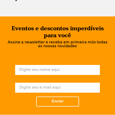
Eventos e descontos imperdíveis
para você
Assine a newsletter e receba em primeira mão todas
as nossas novidades
N
o
m
e
E
*
-
m
a
Enviar
i
l
*