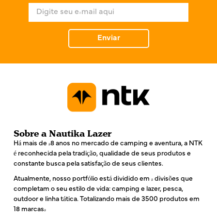
e
E
*
-
m
a
Enviar
i
l
*
Sobre a Nautika Lazer
Há mais de 48 anos no mercado de camping e aventura, a NTK
é reconhecida pela tradição, qualidade de seus produtos e
constante busca pela satisfação de seus clientes.
Atualmente, nosso portfólio está dividido em 4 divisões que
completam o seu estilo de vida: camping e lazer, pesca,
outdoor e linha tática. Totalizando mais de 3500 produtos em
18 marcas!