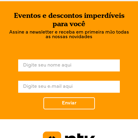
Eventos e descontos imperdíveis
para você
Assine a newsletter e receba em primeira mão todas
as nossas novidades
N
o
m
e
E
*
-
m
a
Enviar
i
l
*