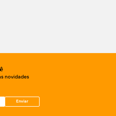
cê
as novidades
Enviar