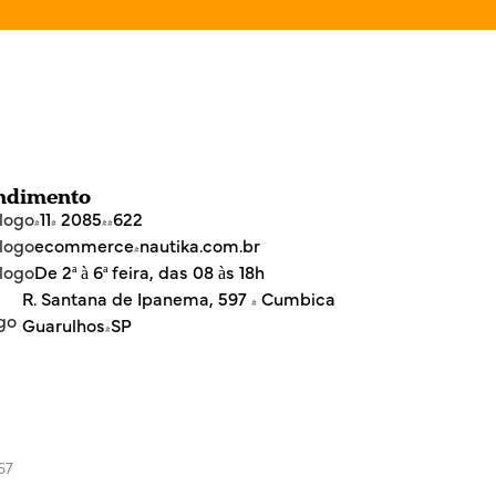
ndimento
(11) 2085-4622
ecommerce@nautika.com.br
De 2ª à 6ª feira, das 08 às 18h
R. Santana de Ipanema, 597 - Cumbica
Guarulhos/SP
67