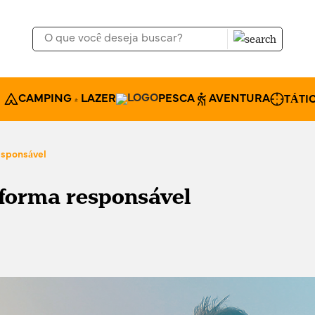
CAMPING & LAZER
PESCA
AVENTURA
TÁTI
esponsável
 forma responsável