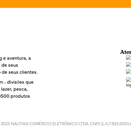
i
l
*
Ate
 e aventura, a
e de seus
 de seus clientes.
m 4 divisões que
lazer, pesca,
 3500 produtos
 2023 NAUTIKA COMÉRCIO ELETRÔNICO LTDA. CNPJ 24.047.923/0001-