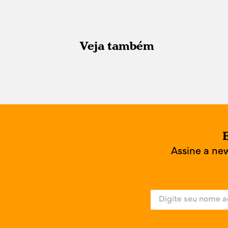
Veja também
E
Assine a ne
N
o
m
e