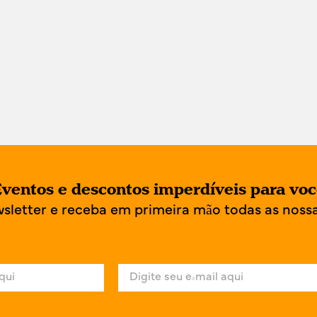
ventos e descontos imperdíveis para vo
wsletter e receba em primeira mão todas as noss
E
-
m
a