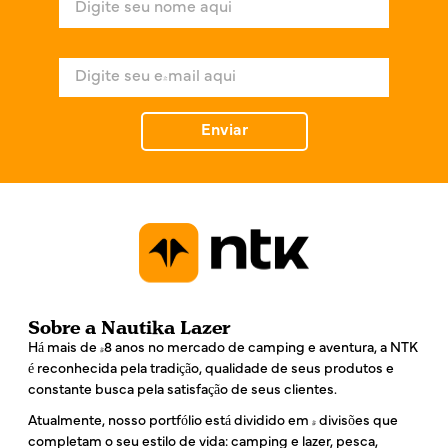
o
m
e
E
*
-
m
a
Enviar
i
l
*
Sobre a Nautika Lazer
Há mais de 48 anos no mercado de camping e aventura, a NTK
é reconhecida pela tradição, qualidade de seus produtos e
constante busca pela satisfação de seus clientes.
Atualmente, nosso portfólio está dividido em 4 divisões que
completam o seu estilo de vida: camping e lazer, pesca,