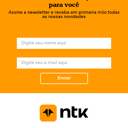
para você
Assine a newsletter e receba em primeira mão todas
as nossas novidades
N
o
m
e
E
*
-
m
a
Enviar
i
l
*