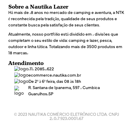
Sobre a Nautika Lazer
Há mais de 48 anos no mercado de camping e aventura, a NTK
é reconhecida pela tradição, qualidade de seus produtos e
constante busca pela satisfação de seus clientes.
Atualmente, nosso portfólio está dividido em 4 divisões que
completam o seu estilo de vida: camping e lazer, pesca,
outdoor e linha tática. Totalizando mais de 3500 produtos em
18 marcas!
Atendimento
(11) 2085-4622
ecommerce@nautika.com.br
De 2ª à 6ª feira, das 08 às 18h
R. Santana de Ipanema, 597 - Cumbica
Guarulhos/SP
© 2023 NAUTIKA COMÉRCIO ELETRÔNICO LTDA. CNPJ
24.047.923/0001-67